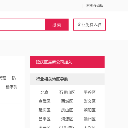
材卖移动版
企业免费入驻
延庆区最新公司加入
代理
防
行业相关地区导航
楼宇对
北京
石景山区
平谷区
宣武区
西城区
崇文区
延庆区
房山区
朝阳区
昌平区
海淀区
通州区
密云区
门头沟区
大兴区