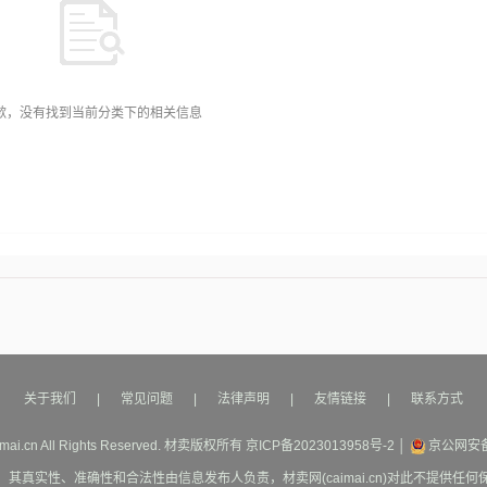
歉，没有找到当前分类下的相关信息
关于我们
|
常见问题
|
法律声明
|
友情链接
|
联系方式
mai.cn All Rights Reserved.
材卖
版权所有
京ICP备2023013958号-2
│
京公网安备1
其真实性、准确性和合法性由信息发布人负责，材卖网(caimai.cn)对此不提供任