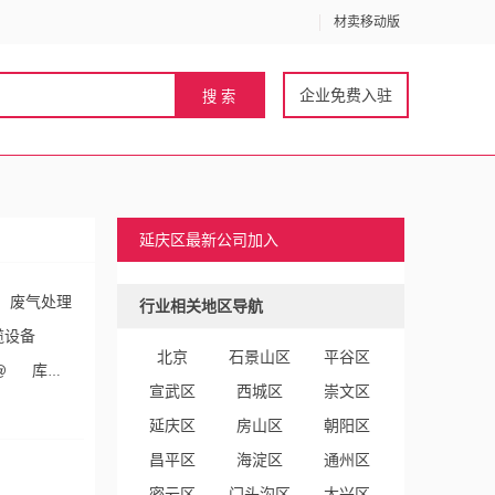
材卖移动版
企业免费入驻
延庆区最新公司加入
废气处理
行业相关地区导航
缆设备
北京
石景山区
平谷区
@
库存
宣武区
西城区
崇文区
音像制
延庆区
房山区
朝阳区
昌平区
海淀区
通州区
密云区
门头沟区
大兴区