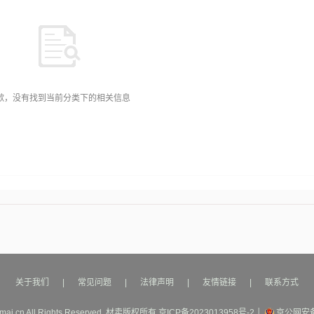
歉，没有找到当前分类下的相关信息
关于我们
|
常见问题
|
法律声明
|
友情链接
|
联系方式
mai.cn All Rights Reserved.
材卖
版权所有
京ICP备2023013958号-2
│
京公网安备1