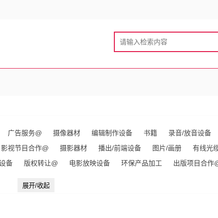
广告服务@
摄像器材
编辑制作设备
书籍
录音/放音设备
影视节目合作@
摄影器材
播出/前端设备
图片/画册
有线光
设备
版权转让@
电影放映设备
环保产品加工
出版项目合作
代理@
接入设备@
台历
IP设备
影像传输设备
广告礼品@
展开/收起
品@
挂历/年画
其他未分类