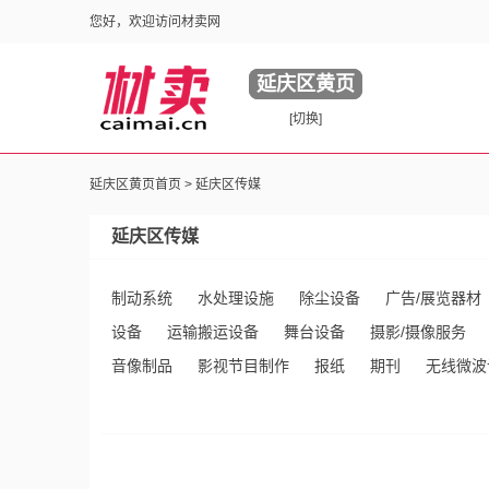
您好，欢迎访问材卖网
延庆区黄页
[切换]
延庆区黄页首页 >
延庆区传媒
延庆区传媒
制动系统
水处理设施
除尘设备
广告/展览器材
设备
运输搬运设备
舞台设备
摄影/摄像服务
音像制品
影视节目制作
报纸
期刊
无线微波
图书@
图书代理@
二手广电设备@
音像制品
品加工@
有线线缆设备
电子读物
库存音像制