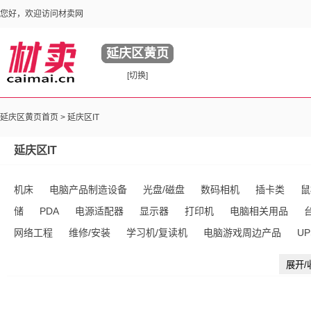
您好，欢迎访问材卖网
延庆区黄页
[切换]
延庆区黄页首页 >
延庆区IT
延庆区IT
机床
电脑产品制造设备
光盘/磁盘
数码相机
插卡类
鼠
储
PDA
电源适配器
显示器
打印机
电脑相关用品
网络工程
维修/安装
学习机/复读机
电脑游戏周边产品
U
CPU
移动PC
条码设备
掌上影院
内存
数码摄像头
展开/
口线
硬盘
机箱
数码录音笔
MD
扫描仪
电脑读卡器
类