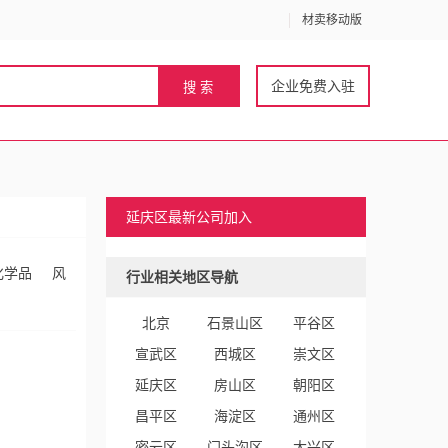
材卖移动版
企业免费入驻
延庆区最新公司加入
化学品
风
行业相关地区导航
北京
石景山区
平谷区
宣武区
西城区
崇文区
延庆区
房山区
朝阳区
昌平区
海淀区
通州区
密云区
门头沟区
大兴区