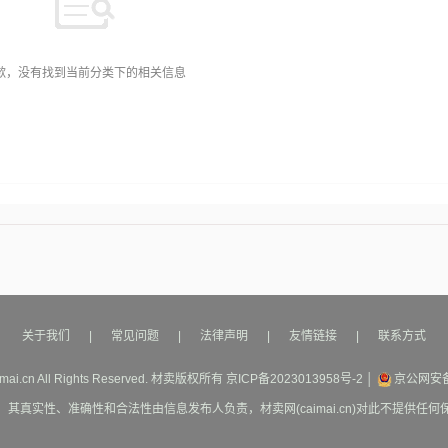
歉，没有找到当前分类下的相关信息
关于我们
|
常见问题
|
法律声明
|
友情链接
|
联系方式
mai.cn All Rights Reserved.
材卖
版权所有
京ICP备2023013958号-2
│
京公网安备1
其真实性、准确性和合法性由信息发布人负责，材卖网(caimai.cn)对此不提供任