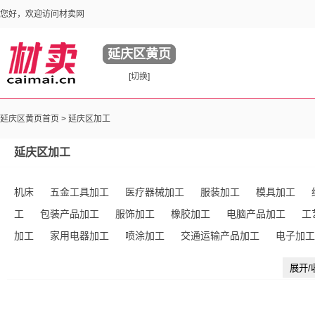
您好，欢迎访问材卖网
延庆区黄页
[切换]
延庆区黄页首页 >
延庆区加工
延庆区加工
机床
五金工具加工
医疗器械加工
服装加工
模具加工
工
包装产品加工
服饰加工
橡胶加工
电脑产品加工
工
加工
家用电器加工
喷涂加工
交通运输产品加工
电子加工
通讯产品加工
竹木加工
电子/电工产品加工
陶瓷加工
保
展开/
加工
食品饮料加工
体育运动产品加工
能源产品加工
办公
品加工
仪器仪表加工
农产品加工
商业印刷加工
环保产品