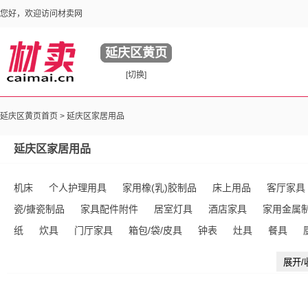
您好，欢迎访问材卖网
延庆区黄页
[切换]
延庆区黄页首页 >
延庆区家居用品
延庆区家居用品
机床
个人护理用具
家用橡(乳)胶制品
床上用品
客厅家具
瓷/搪瓷制品
家具配件附件
居室灯具
酒店家具
家用金属
纸
炊具
门厅家具
箱包/袋/皮具
钟表
灶具
餐具
品
家用塑料制品
雨伞/雨具/太阳伞
庭院/户外休闲家具
婴
展开/
璃制品
其他未分类