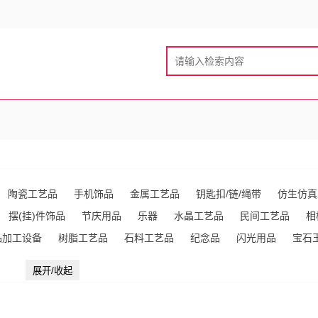
陶瓷工艺品
手机饰品
金属工艺品
钥匙扣/链/绳带
仿生仿真
摆(挂)件饰品
节庆用品
乐器
水晶工艺品
民间工艺品
相
品加工设备
树脂工艺品
石料工艺品
纪念品
闪光用品
宝石
五金工具
纺织/编结工艺品
旗帜
雕塑
熏香及熏香炉
礼品
展开/收起
墨/砚
其他未分类