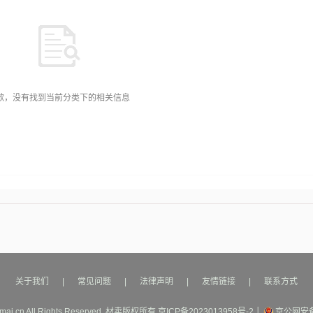
歉，没有找到当前分类下的相关信息
关于我们
|
常见问题
|
法律声明
|
友情链接
|
联系方式
mai.cn All Rights Reserved.
材卖
版权所有
京ICP备2023013958号-2
│
京公网安备1