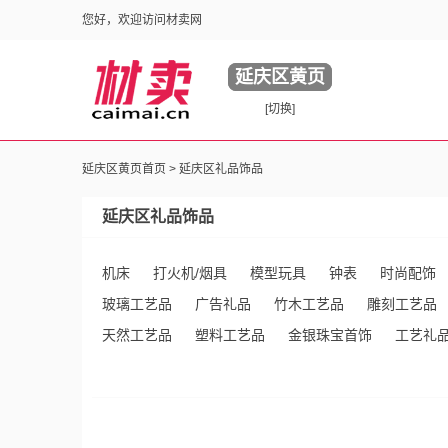
您好，欢迎访问材卖网
延庆区黄页
[切换]
延庆区黄页首页 >
延庆区礼品饰品
延庆区礼品饰品
机床
打火机/烟具
模型玩具
钟表
时尚配饰
玻璃工艺品
广告礼品
竹木工艺品
雕刻工艺品
天然工艺品
塑料工艺品
金银珠宝首饰
工艺礼
品
纸制工艺品
殡葬用品
宗教工艺品
工艺用
盒
仿古工艺品
蜡烛及烛台
植物编织工艺品