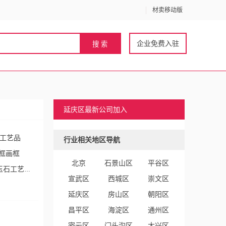
材卖移动版
企业免费入驻
延庆区最新公司加入
工艺品
行业相关地区导航
框画框
北京
石景山区
平谷区
玉石工艺
宣武区
西城区
崇文区
袋
装饰
延庆区
房山区
朝阳区
昌平区
海淀区
通州区
密云区
门头沟区
大兴区