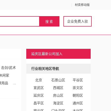
材卖移动版
企业免费入驻
延庆区最新公司加入
击剑/武术
行业相关地区导航
休闲家
北京
石景山区
平谷区
球用品
宣武区
西城区
崇文区
库存体
延庆区
房山区
朝阳区
车
棒球/
昌平区
海淀区
通州区
密云区
门头沟区
大兴区