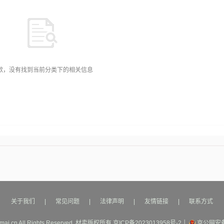
歉，没有找到当前分类下的相关信息
关于我们
|
常见问题
|
法律声明
|
友情链接
|
联系方式
mai.cn All Rights Reserved.
材卖
版权所有
京ICP备2023013958号-2
│
京公网安备1