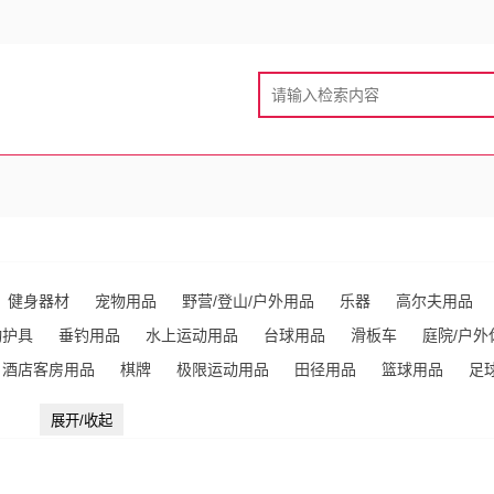
健身器材
宠物用品
野营/登山/户外用品
乐器
高尔夫用品
动护具
垂钓用品
水上运动用品
台球用品
滑板车
庭院/户外
酒店客房用品
棋牌
极限运动用品
田径用品
篮球用品
足
旅行包(袋)
射击/射箭用品
乒乓球用品
马术用具
体操用品
展开/收起
酒店大堂用品
排球用品
飞镖
太阳镜
保龄球用品
行李
杆箱/行李箱
其他未分类