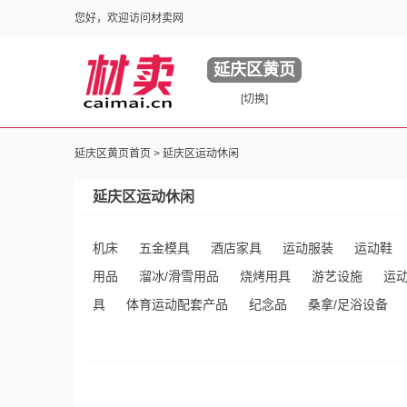
您好，欢迎访问材卖网
延庆区黄页
[切换]
延庆区黄页首页 >
延庆区运动休闲
延庆区运动休闲
机床
五金模具
酒店家具
运动服装
运动鞋
用品
溜冰/滑雪用品
烧烤用具
游艺设施
运
具
体育运动配套产品
纪念品
桑拿/足浴设备
舞蹈/戏剧用品
网球用品
羽毛球用品
餐饮设备
育运动产品
水族器材
举重用品
运动帽
吧台
垒球用品
曲棍球/橄榄球用品
壁球/手球用品
拉